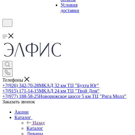
Условия
доставки
Телефоны
+7(926) 342-70-28
МКАД 32 км ТЦ "Бухта Юг"
+7(915) 171-14-15
МКАД 24 км ТЦ "Твой Дом"
+7(977) 188-58-25
Новорижское шоссе 5 км ТЦ "Рига Молл"
Заказать звонок
Акции
Каталог
Назад
Каталог
Диваны