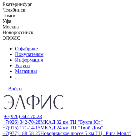
Екатеринбург
Челябинск
Томск
Уфа
Москва
Новороссийск
ЭЛФИС
О фабрике
Покупателям
Информация
Услуги
Магазины
...
Войти
+7(926) 342-70-28
+7(926) 342-70-28
МКАД 32 км ТЦ "Бухта Юг"
+7(915) 171-14-15
МКАД 24 км ТЦ "Твой Дом"
+7(977) 188-58-25
Новорижское шоссе 5 км ТЦ "Рига Молл"