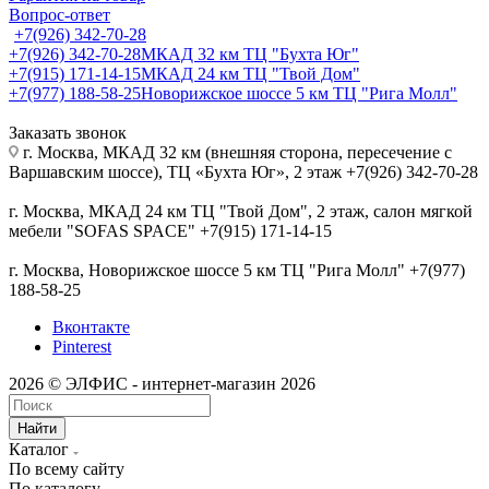
Вопрос-ответ
+7(926) 342-70-28
+7(926) 342-70-28
МКАД 32 км ТЦ "Бухта Юг"
+7(915) 171-14-15
МКАД 24 км ТЦ "Твой Дом"
+7(977) 188-58-25
Новорижское шоссе 5 км ТЦ "Рига Молл"
Заказать звонок
г. Москва, МКАД 32 км (внешняя сторона, пересечение с
Варшавским шоссе), ТЦ «Бухта Юг», 2 этаж +7(926) 342-70-28
г. Москва, МКАД 24 км ТЦ "Твой Дом", 2 этаж, салон мягкой
мебели "SOFAS SPACE" +7(915) 171-14-15
г. Москва, Новорижское шоссе 5 км ТЦ "Рига Молл" +7(977)
188-58-25
Вконтакте
Pinterest
2026 © ЭЛФИС - интернет-магазин 2026
Найти
Каталог
По всему сайту
По каталогу