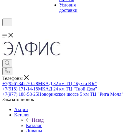
Условия
доставки
Телефоны
+7(926) 342-70-28
МКАД 32 км ТЦ "Бухта Юг"
+7(915) 171-14-15
МКАД 24 км ТЦ "Твой Дом"
+7(977) 188-58-25
Новорижское шоссе 5 км ТЦ "Рига Молл"
Заказать звонок
Акции
Каталог
Назад
Каталог
Диваны