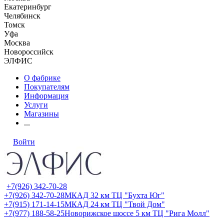
Екатеринбург
Челябинск
Томск
Уфа
Москва
Новороссийск
ЭЛФИС
О фабрике
Покупателям
Информация
Услуги
Магазины
...
Войти
+7(926) 342-70-28
+7(926) 342-70-28
МКАД 32 км ТЦ "Бухта Юг"
+7(915) 171-14-15
МКАД 24 км ТЦ "Твой Дом"
+7(977) 188-58-25
Новорижское шоссе 5 км ТЦ "Рига Молл"